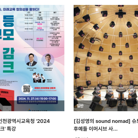
일반
인천광역시교육청 '2024
[김성영의 sound nomad]
크' 특강
후예들 이머시브 사...