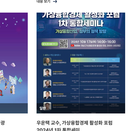
내용 보기
일반
관광
우운택 교수, 가상융합경제 활성화 포럼
2024년 1차 통합세미...