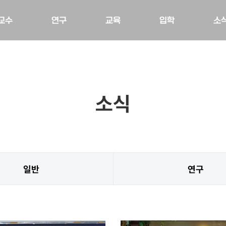
교수
연구
교육
입학
소
소식
일반
연구