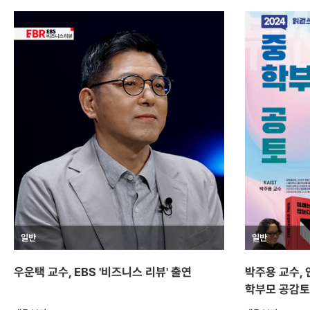
일반
일반
우운택 교수, EBS '비즈니스 리뷰' 출연
박주용 교수, 
학부모 공감토