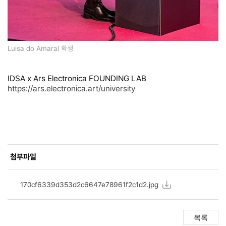
Luisa do Amaral 학생
IDSA x Ars Electronica FOUNDING LAB
https://ars.electronica.art/university
첨부파일
첨부파일
리스트
170cf6339d353d2c6647e78961f2c1d2.jpg